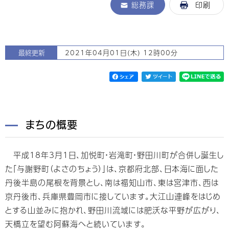
総務課
印刷
最終更新
2021年04月01日(木) 12時00分
まちの概要
平成18年3月1日、加悦町・岩滝町・野田川町が合併し誕生し
た「与謝野町（よさのちょう）」は、京都府北部、日本海に面した
丹後半島の尾根を背景とし、南は福知山市、東は宮津市、西は
京丹後市、兵庫県豊岡市に接しています。大江山連峰をはじめ
とする山並みに抱かれ、野田川流域には肥沃な平野が広がり、
天橋立を望む阿蘇海へと続いています。