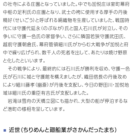
の社寺による庄園となっていました。中でも加悦庄は室町幕府
中枢の足利氏の庄園となり、武士の袴に使用する厚手の丹後
精好（せいごう）と呼ばれる絹織物を生産していました、戦国時
代には守護代延永（のぶなが）氏と国人石川氏が対立し、その
争いに守護一色氏の家督争い、さらに隣国若狭守護武田氏、
越前守護朝倉氏、幕府管領細川氏がからむ大戦争が加悦と府
中で繰り広げられ、数千人の死者を出して、あたりは焼け野原
と化したといいます。
その戦争により、最終的には石川氏が勝利を収め、守護一色
氏が石川に城と守護館を構えましたが、織田信長の丹後攻め
により細川藤孝（幽斎）が丹後を支配し、今日の野田川・加悦地
域は細川氏の重臣有吉氏が支配しました。
岩滝は雪舟の天橋立図にも描かれ、大型の船が停泊するな
ど港町の様相を呈しています。
近世（ちりめんと廻船業がさかんだったまち）