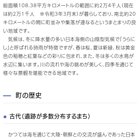
総面積108.38平方キロメートルの範囲に約2万4千人（現在
は約2万1千人 ※令和3年3月末）が暮らしており、南北約20
キロメートルの間に町並みや集落が連なるというまとまりの良
い地域です。
気候は、冬に降水量の多い日本海側の山陰型気候で「うらに
し」と呼ばれる時雨が特徴ですが、春は桜、夏は新緑、秋は黄金
色の稲穂と紅葉などの彩りに包まれ、また、冬は多くの水鳥が
水辺に集います。川の流れや海の眺めが美しく、四季を通じて
様々な景観を堪能できる地域です。
町の歴史
古代（遺跡が多数分布するまち）
かつては海を通じて大陸・朝鮮との交流が盛んであった日本