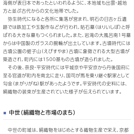
海側が表日本であったといわれるように、本地域も出雲・越地
方と並ぶ古代からの文化地帯でした。
弥生時代になると各所に集落が営まれ、明石の日吉ヶ丘遺
跡では鉄加工や玉製作などが行われ、貼石墓（はりいしぼ）と呼
ばれる大きな墓もつくられました。また、岩滝の大風呂南1号墓
からは中国製のガラスの腕輪が出土しています。古墳時代には
古墳公園の蛭子山（えびすやま）古墳に象徴される大型古墳が
築造され、町内には1500基もの古墳が造られました。
その後、奈良・平安時代には平城京や平安京から丹後国府に
至る官道が町内を南北に走り、国司が馬を乗り継ぐ駅家として
勾金（まがりがね）駅があったようです。平安時代の史料には、
絹織物の装束が生産されていた様子が伝えられています。
中世（絹織物と市場のまち）
中世の町域は、絹織物をはじめとする織物生産で栄え、京都