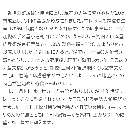
近世の町域は宮津藩に属し、現在の大字に繋がる村が20ヶ
村成立し、今日の基礎が形成されました。中世以来の絹織物生
産は次第に低調となり、それを打破するために享保年（1722）
加悦の手米屋小右衛門（てごめやこえもん）、三河内の山本屋
佐兵衛が京都西陣でちりめん製織技術を学び、以来ちりめん
が広まりました。19世紀に入ると岩滝では日本海の廻船業が
盛んとなり、北国と大坂を結ぶ北前船が就航しました。このよう
に産業構造からみると、加悦・三河内・後野地区では織物業が
中心に、岩滝では廻船業が中心というように、その地区ごとの
特色が出始めた時代でもあります。
また、各村には中世以来の寺院がありましたが、18 世紀に
はいって徐々に整備されていき、今日見られる寺院の伽藍がで
きました。今日、加悦谷祭や岩滝祭とされている祭礼行事も、ち
りめんの発展とともに18世紀後半から各村に広がり今日の隆
盛となり幕末を迎えます。