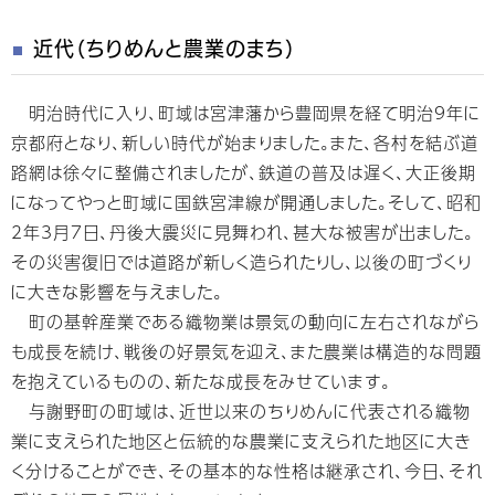
近代（ちりめんと農業のまち）
明治時代に入り、町域は宮津藩から豊岡県を経て明治9年に
京都府となり、新しい時代が始まりました。また、各村を結ぶ道
路網は徐々に整備されましたが、鉄道の普及は遅く、大正後期
になってやっと町域に国鉄宮津線が開通しました。そして、昭和
2年3月7日、丹後大震災に見舞われ、甚大な被害が出ました。
その災害復旧では道路が新しく造られたりし、以後の町づくり
に大きな影響を与えました。
町の基幹産業である織物業は景気の動向に左右されながら
も成長を続け、戦後の好景気を迎え、また農業は構造的な問題
を抱えているものの、新たな成長をみせています。
与謝野町の町域は、近世以来のちりめんに代表される織物
業に支えられた地区と伝統的な農業に支えられた地区に大き
く分けることができ、その基本的な性格は継承され、今日、それ