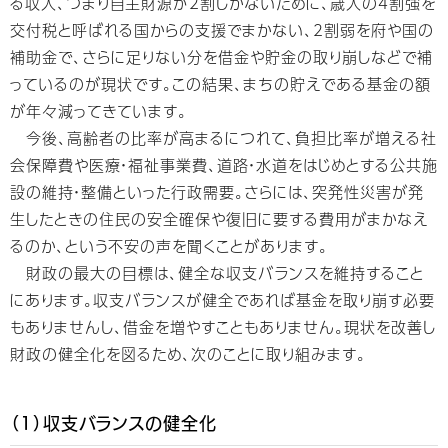
る収入、つまり自主財源が2割しかないために、歳入の4割強を
交付税と呼ばれる国からの支援でまかない、2割弱を府や国の
補助金で、さらに足りない分を借金や貯金の取り崩しなどで補
っているのが現状です。この結果、まちの貯えである基金の額
が年々減ってきています。
今後、高齢者の比率が高まるにつれて、負担比率が増える社
会保障費や医療・福祉事業費、道路・水道をはじめとする公共施
設の維持・整備といった行政需要。さらには、突発性災害が発
生したときの住民の安全確保や復旧に要する費用がまかなえ
るのか、という不安の声を聞くことがあります。
財政の最大の目標は、健全な収支バランスを維持すること
にあります。収支バランスが健全であれば基金を取り崩す必要
もありませんし、借金を増やすこともありません。現状を改善し
財政の健全化を図るため、次のことに取り組みます。
（1）収支バランスの健全化