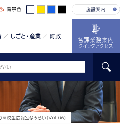
背景色
施設案内
育
しごと・産業
町政
各課業務案内
クイックアクセス
の高校生広報室＠みらい（Vol.06）