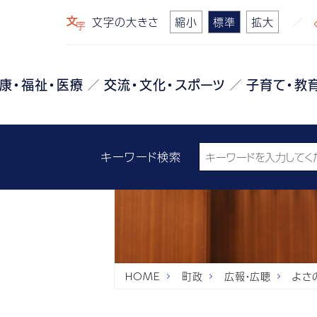
文字の大きさ
縮小
標準
拡大
康・福祉・医療
交流・文化・スポーツ
子育て・教
キーワード検索
HOME
町政
広報・広聴
よさ