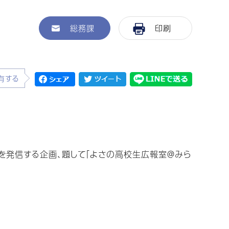
総務課
印刷
有する
発信する企画、題して「よさの高校生広報室＠みら