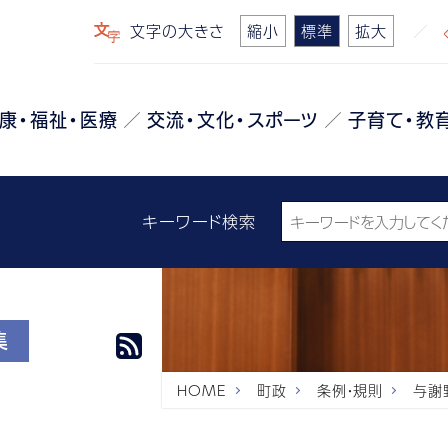
文字の大きさ
縮小
標準
拡大
康・福祉・医療
交流・文化・スポーツ
子育て・教
キーワード検索
集
HOME
町政
条例・規則
与謝