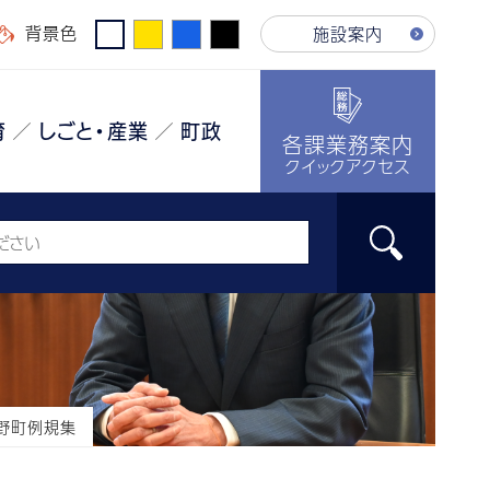
背景色
施設案内
育
しごと・産業
町政
各課業務案内
クイックアクセス
野町例規集