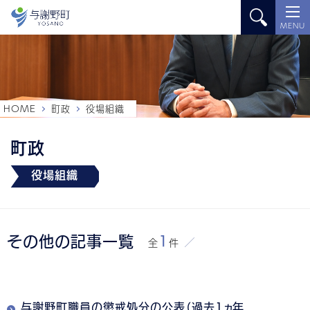
MENU
HOME
町政
役場組織
町政
役場組織
その他の記事一覧
1
全
件
与謝野町職員の懲戒処分の公表（過去1ヵ年