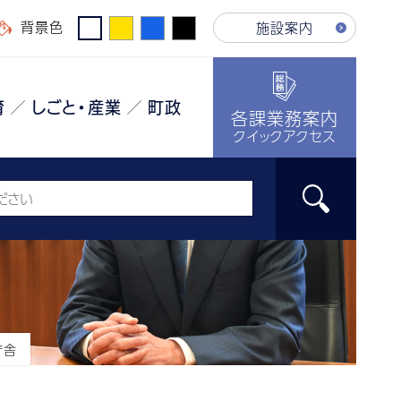
背景色
施設案内
育
しごと・産業
町政
各課業務案内
クイックアクセス
庁舎