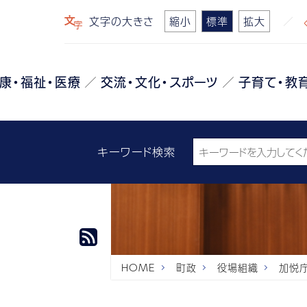
文字の大きさ
縮小
標準
拡大
康・福祉・医療
交流・文化・スポーツ
子育て・教
キーワード検索
HOME
町政
役場組織
加悦