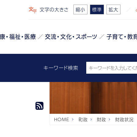
文字の大きさ
縮小
標準
拡大
康・福祉・医療
交流・文化・スポーツ
子育て・教
キーワード検索
HOME
町政
財政
財政状況