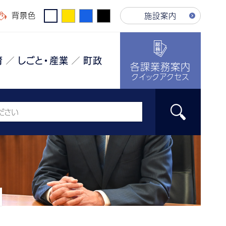
背景色
施設案内
育
しごと・産業
町政
各課業務案内
クイックアクセス