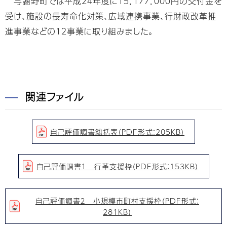
与謝野町では平成２４年度に１５，１７７，０００円の交付金を
受け、施設の長寿命化対策、広域連携事業、行財政改革推
進事業などの１２事業に取り組みました。
関連ファイル
自己評価調書総括表（PDF形式：205KB）
自己評価調書１ 行革支援枠（PDF形式：153KB）
自己評価調書２ 小規模市町村支援枠（PDF形式：
281KB）