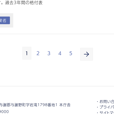
。 過去3年間の格付表
業者
1
2
3
4
5
お問い
与謝郡与謝野町字岩滝1798番地1 本庁舎
プライバ
9000
サイトマ