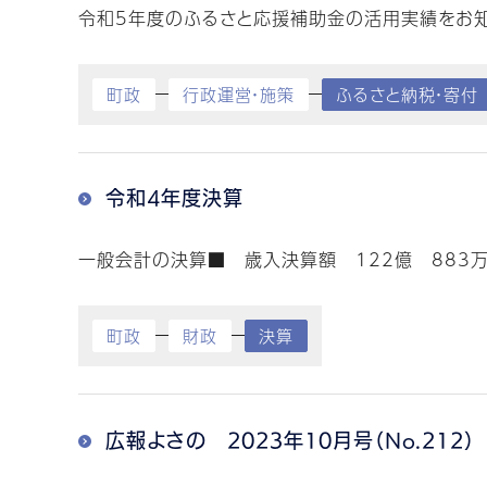
令和5年度のふるさと応援補助金の活用実績をお知ら
町政
行政運営・施策
ふるさと納税・寄付
令和4年度決算
一般会計の決算■ 歳入決算額 122億 883万円
町政
財政
決算
広報よさの 2023年10月号（No.212）