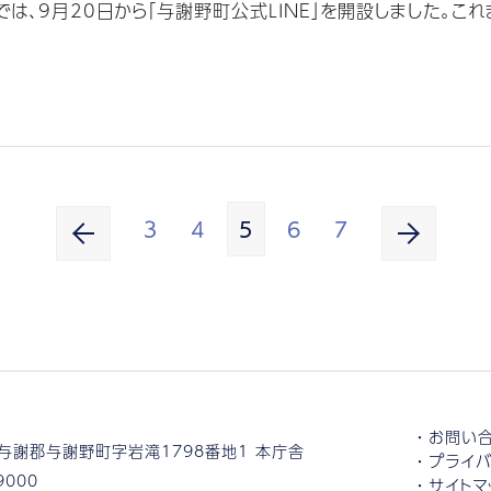
、9月20日から「与謝野町公式LINE」を開設しました。これま
3
4
5
6
7
お問い
与謝郡与謝野町字岩滝1798番地1 本庁舎
プライバ
9000
サイトマ