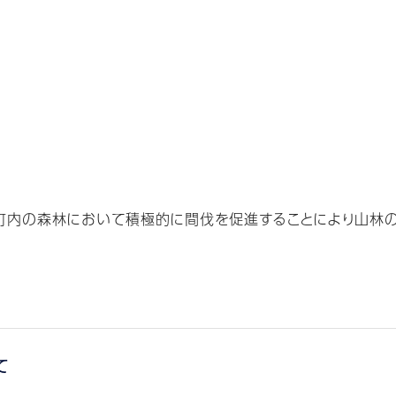
内の森林において積極的に間伐を促進することにより山林の荒
て