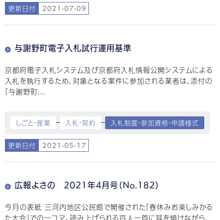
更新日付
2021-07-09
与謝野町電子入札試行運用基準
京都府電子入札システム及び京都府入札情報公開システムによる
入札を執行するため、対象となる案件に参加される業者は、添付の
「与謝野町...
しごと・産業
入札・契約
入札制度・参加資格・申請様式
更新日付
2021-05-17
広報よさの 2021年4月号（No.182）
今月の表紙 三河内地区公民館で開催された「春休みお楽しみかる
た大会」での一コマ。読み上げられる百人一首に耳を傾けながら、