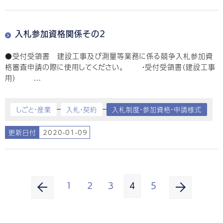
入札参加資格関係その2
●受付受領書 建設工事及び測量等業務に係る競争入札参加資
格審査申請の際に使用してください。 ・受付受領書（建設工事
用） ...
しごと・産業
入札・契約
入札制度・参加資格・申請様式
更新日付
2020-01-09
1
2
3
4
5