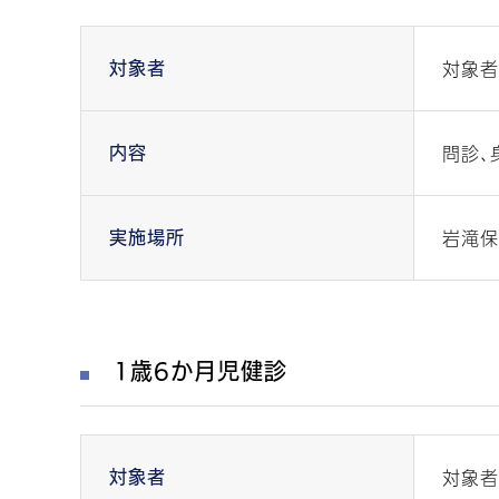
対象者
対象者
問診、
内容
岩滝保
実施場所
1歳6か月児健診
対象者
対象者