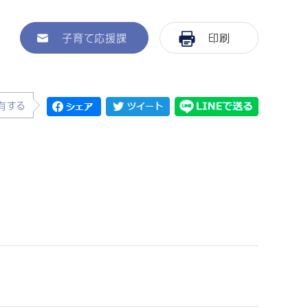
子育て応援課
印刷
有する