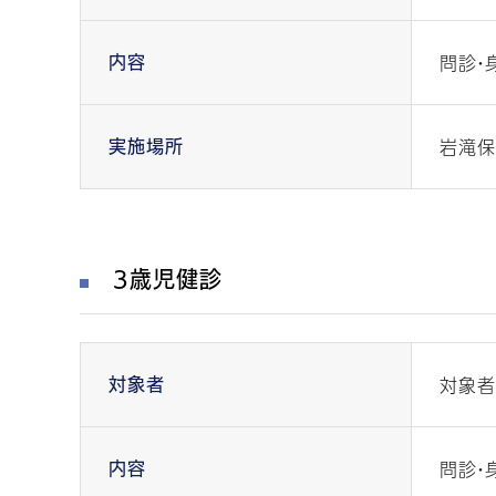
問診・
内容
岩滝保
実施場所
3歳児健診
対象者
対象者
問診・
内容