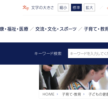
文字の大きさ
縮小
標準
拡大
康・福祉・医療
交流・文化・スポーツ
子育て・教
キーワード検索
HOME
子育て・教育
子どもの健