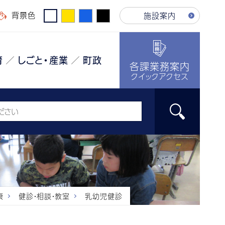
背景色
施設案内
育
しごと・産業
町政
各課業務案内
クイックアクセス
康
健診・相談・教室
乳幼児健診