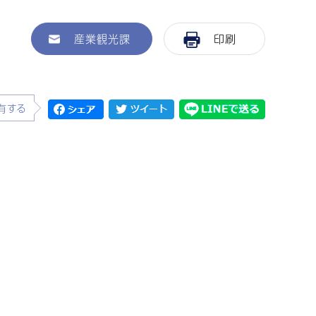
産業観光課
印刷
有する