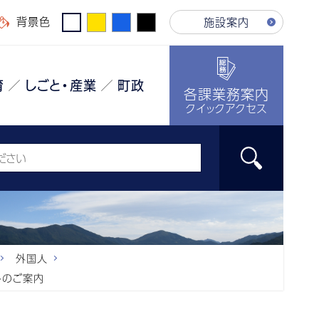
背景色
施設案内
育
しごと・産業
町政
各課業務案内
クイックアクセス
外国人
トのご案内