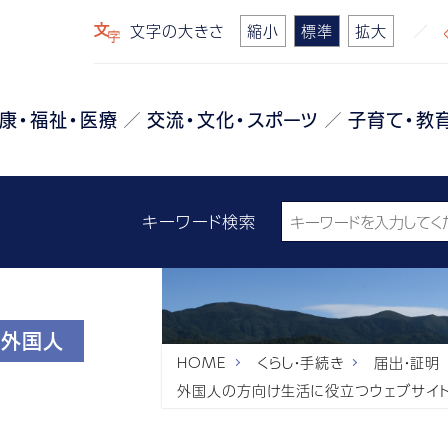
文字の大きさ
縮小
標準
拡大
康・福祉・医療
交流・文化・スポーツ
子育て・教
キーワード検索
外国人
HOME
くらし・手続き
届出・証明
外国人の方向け生活に役立つウェブサイ