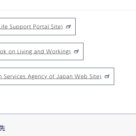
Support Portal Site)
n Living and Working)
vices Agency of Japan Web Site)
先