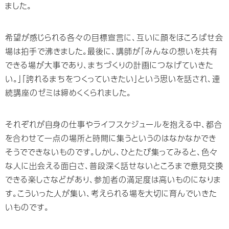
ました。
希望が感じられる各々の⽬標宣⾔に、互いに顔をほころばせ会
場は拍⼿で沸きました。最後に、講師が「みんなの想いを共有
できる場が⼤事であり、まちづくりの計画につなげていきた
い。」「誇れるまちをつくっていきたい」という思いを話され、連
続講座のゼミは締めくくられました。
それぞれが⾃⾝の仕事やライフスケジュールを抱える中、都合
を合わせて⼀点の場所と時間に集うというのはなかなかでき
そうでできないものです。しかし、ひとたび集ってみると、⾊々
な⼈に出会える⾯⽩さ、普段深く話せないところまで意⾒交換
できる楽しさなどがあり、参加者の満⾜度は⾼いものになりま
す。こういった⼈が集い、考えられる場を⼤切に育んでいきた
いものです。