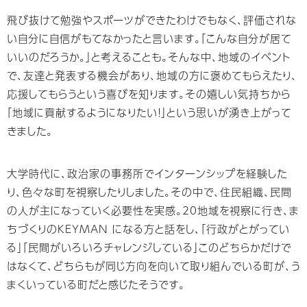
⾶び抜けて勉強やスポーツができたわけでもなく、評価されな
い⾃分に⾃信がもてなかったと⾔います。「こんな⾃分が居て
いいのだろうか。」と考えることも。そんな中、地域のイベント
で、友達と発表する機会があり、地域の⽅に褒めてもらえたり、
応援してもらうという喜びを知ります。その嬉しい気持ちから
「地域に貢献するようになりたい！」という思いが湧き上がって
きました。
⼤学時代に、政治家の事務所でインターンシップを経験した
り、⾊々な町を視察したりしました。その中で、住⺠組織、⺠間
の⼈が主になっていく必要性を実感。20地域を視察に⾏き、ま
ちづくりのKEYMAN になる⽅と話をし、「⾏政がとがってい
る」「⺠間がいろいろチャレンジしている」このどちらかだけで
はなくて、どちらもが同じ⽅向を向いて取り組んでいる町が、う
まくいっている町だと感じたそうです。