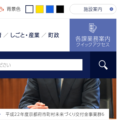
背景色
施設案内
育
しごと・産業
町政
各課業務案内
クイックアクセス
平成２２年度京都府市町村未来づくり交付金事業群６