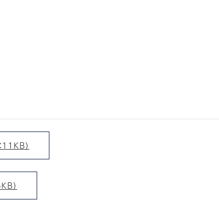
11KB）
KB）