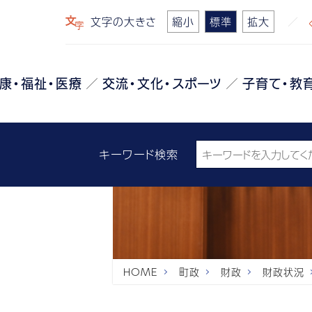
文字の大きさ
縮小
標準
拡大
康・福祉・医療
交流・文化・スポーツ
子育て・教
キーワード検索
HOME
町政
財政
財政状況