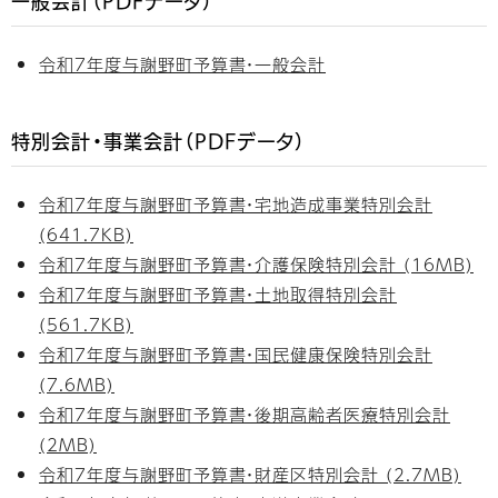
一般会計（PDFデータ）
令和7年度与謝野町予算書・一般会計
特別会計・事業会計（PDFデータ）
令和7年度与謝野町予算書・宅地造成事業特別会計
(641.7KB)
令和7年度与謝野町予算書・介護保険特別会計 (16MB)
令和7年度与謝野町予算書・土地取得特別会計
(561.7KB)
令和7年度与謝野町予算書・国民健康保険特別会計
(7.6MB)
令和7年度与謝野町予算書・後期高齢者医療特別会計
(2MB)
令和7年度与謝野町予算書・財産区特別会計 (2.7MB)