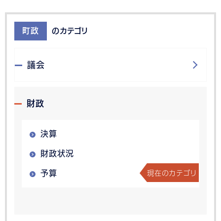
町政
のカテゴリ
議会
財政
決算
財政状況
現在のカテゴリ
予算