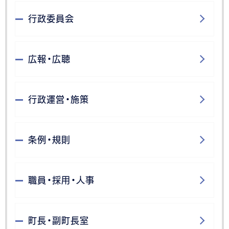
行政委員会
広報・広聴
行政運営・施策
条例・規則
職員・採用・人事
町長・副町長室