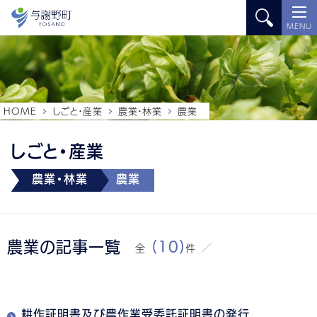
MENU
HOME
しごと・産業
農業・林業
農業
しごと・産業
農業・林業
農業
農業の記事一覧
(10)
全
件
耕作証明書及び農作業受委託証明書の発行