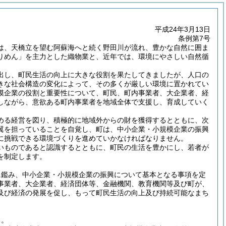
平成24年3月13日
条例第7号
は、天橋立を望む阿蘇海へと続く野田川が流れ、豊かな自然に囲ま
りめん」を主力とした織物業と、近年では、環境にやさしい自然循
出し、町民生活の向上に大きな役割を果たしてきましたが、人口の
きな社会構造の変化によって、その多くが厳しい環境に置かれてい
模企業の役割と重要性について、町民、町内事業者、大企業者、経
しながら、意欲ある町内事業者を地域全体で支援し、育成していく
める経営を図り、積極的に地域外からの財を獲得するとともに、次
翼を担っていることを自覚し、町は、中小企業・小規模企業の振興
に挑戦できる環境づくりを進めていかなければなりません。
いものであると認識するとともに、町民の生活を豊かにし、若者が
を制定します。
に鑑み、中小企業・小規模企業の振興について基本となる事項を定
事業者、大企業者、経済団体等、金融機関、教育機関等及び町が、
及び経済の発展を促し、もって町民生活の向上及び持続可能なまち
る。