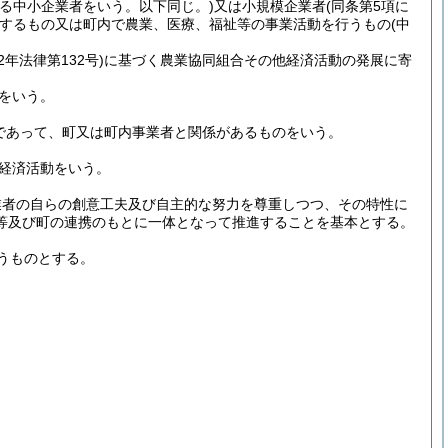
する中小企業者をいう。以下同じ。)
又は小規模企業者
(同条第5項に
するもの又は町内で農業、医療、福祉等の事業活動を行うもの
(中
2年法律第132号)
に基づく農業協同組合その他経済活動の発展に寄
。
をいう。
であって、町又は町内事業者と関係があるものをいう。
経済活動をいう。
業者の自らの創意工夫及び自主的な努力を尊重しつつ、その特性に
等及び町の連携のもとに一体となって推進することを基本とする。
うものとする。