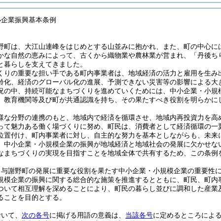
小企業振興基本条例
野町は、大江山連峰をはじめとする山並みに抱かれ、また、町の中心に
かな自然の恵みによって、古くから織物業や農林業が営まれ、「丹後ち
と暮らしを支えてきました。
くりの重要な担い手である町内事業者は、地域経済の活力と雇用を生み
齢化、経済のグローバル化の進展、予測できない災害等の影響による大
況の中、持続可能なまちづくりを進めていくためには、中小企業・小規
、教育機関等及び町が共通認識を持ち、その果たすべき役割を明らかに
。
様な分野の連携のもと、地域内で経済を循環させ、地域内再投資力を高
って魅力ある働く場づくりに努め、町民は、消費者として経済循環の一
位置付け、町内事業者に対し、自主的な努力を基本としながらも、未来
、中小企業・小規模企業の振興が地域経済と地域社会の発展に欠かせな
なまちづくりの実現を目指すことを地域全体で共有するため、この条例
、与謝野町の発展に重要な役割を果たす中小企業・小規模企業の重要性
規模企業の振興に関する総合的な施策を推進するとともに、町民、町内
ついて相互理解を深めることにより、町民の暮らし並びに調和した産業
ることを目的とする。
おいて、
次の各号
に掲げる用語の意義は、
当該各号
に定めるところによ