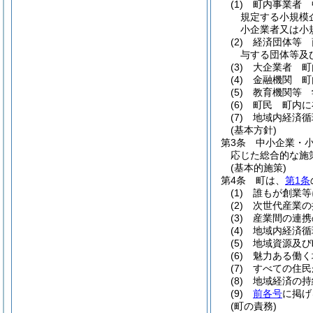
(1)
町内事業者 
規定する小規模
小企業者又は小
(2)
経済団体等 
与する団体等及
(3)
大企業者 町
(4)
金融機関 町
(5)
教育機関等 
(6)
町民 町内に
(7)
地域内経済循
(基本方針)
第3条
中小企業・
応じた総合的な施
(基本的施策)
第4条
町は、
第1条
(1)
誰もが創業等
(2)
次世代産業の
(3)
産業間の連携
(4)
地域内経済循
(5)
地域資源及び
(6)
魅力ある働く
(7)
すべての住民
(8)
地域経済の持
(9)
前各号
に掲げ
(町の責務)