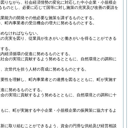
を図りながら、社会経済情勢の変化に対応した中小企業・小規模企
るものとし、必要に応じて国等に対し施策の充実及び改善の要請を
職業能力の開発その他必要な施策を講ずるものとする。
つ、町内事業者の受注機会の増大に努めるものとする。
努めなければならない。
境の充実を図り、従業員が生きがいと働きがいを得ることができる
とする。
域内経済循環の促進に努めるものとする。
域社会の実現に貢献するよう努めるとともに、自然環境との調和に
じ、次世代を担う人材の育成に努めるものとする。
重要性を理解し、町内事業者との連携を図るとともに、町が実施す
促進に努めるものとする。
社会の実現に貢献するよう努めるとともに、自然環境との調和に十
ともに、町が実施する中小企業・小規模企業の振興策に協力するよ
革新に取り組むことができるよう、資金の円滑な供給及び経営相談