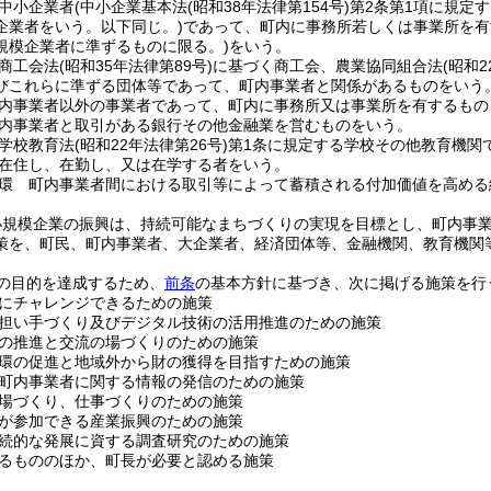
中小企業者
(中小企業基本法
(昭和38年法律第154号)
第2条第1項に規定
企業者をいう。以下同じ。)
であって、町内に事務所若しくは事業所を有
規模企業者に準ずるものに限る。)
をいう。
商工会法
(昭和35年法律第89号)
に基づく商工会、農業協同組合法
(昭和2
びこれらに準ずる団体等であって、町内事業者と関係があるものをいう
内事業者以外の事業者であって、町内に事務所又は事業所を有するもの
内事業者と取引がある銀行その他金融業を営むものをいう。
学校教育法
(昭和22年法律第26号)
第1条に規定する学校その他教育機関
在住し、在勤し、又は在学する者をいう。
環 町内事業者間における取引等によって蓄積される付加価値を高める
小規模企業の振興は、持続可能なまちづくりの実現を目標とし、町内事
策を、町民、町内事業者、大企業者、経済団体等、金融機関、教育機関
の目的を達成するため、
前条
の基本方針に基づき、次に掲げる施策を行
にチャレンジできるための施策
担い手づくり及びデジタル技術の活用推進のための施策
の推進と交流の場づくりのための施策
環の促進と地域外から財の獲得を目指すための施策
町内事業者に関する情報の発信のための施策
場づくり、仕事づくりのための施策
が参加できる産業振興のための施策
続的な発展に資する調査研究のための施策
るもののほか、町長が必要と認める施策