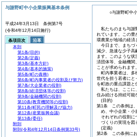
与謝野町中小企業振興基本条例
○与謝野町中
平成24年3月13日 条例第7号
私たちのまち与謝
(令和4年12月14日施行)
れています。この豊
環農業が地域の経済
条項目次
沿革
今日まで、まちづ
本則
減少、急速な少子高
第1条
(目的)
ます。このような状
第2条
(定義)
済団体等、金融機関
第3条
(基本方針)
ことが求められます
第4条
(基本的施策)
町内事業者は、多
第5条
(町の責務)
世代を担う若者にと
第6条
(町内事業者の役割及び努力)
を町政の重点課題と
第7条
(大企業者の役割)
私たちは、ここに
第8条
(経済団体等の役割)
住み続ける持続可能
第9条
(金融機関の役割)
(目的)
第10条
(教育機関等の役割)
第1条
この条例は
第11条
(町民の理解及び協力)
め、中小企業・小
第12条
(産業振興会議)
それぞれの役割に
第13条
(委任)
づくりの実現を図
附則
(定義)
附則
(令和4年12月14日条例第33号)
第2条
この条例に