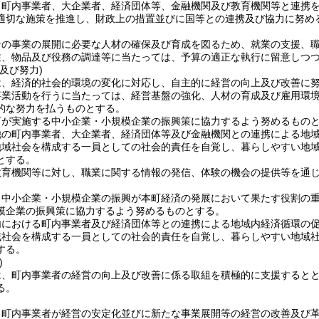
、町内事業者、大企業者、経済団体等、金融機関及び教育機関等と連携
適切な施策を推進し、財政上の措置並びに国等との連携及び協力に努め
者の事業の展開に必要な人材の確保及び育成を図るため、就業の支援、
注、物品及び役務の調達等に当たっては、予算の適正な執行に留意しつ
及び努力)
は、経済的社会的環境の変化に対応し、自主的に経営の向上及び改善に
事業活動を行うに当たっては、経営基盤の強化、人材の育成及び雇用環
的な努力を払うものとする。
町が実施する中小企業・小規模企業の振興策に協力するよう努めるもの
他の町内事業者、大企業者、経済団体等及び金融機関との連携による地
地域社会を構成する一員としての社会的責任を自覚し、暮らしやすい地
とする。
教育機関等に対し、職業に関する情報の発信、体験の機会の提供等を通
、中小企業・小規模企業の振興が本町経済の発展において果たす役割の
模企業の振興策に協力するよう努めるものとする。
内における町内事業者及び経済団体等との連携による地域内経済循環の
域社会を構成する一員としての社会的責任を自覚し、暮らしやすい地域
する。
)
は、町内事業者の経営の向上及び改善に係る取組を積極的に支援すると
る。
、町内事業者が経営の安定化並びに新たな事業展開等の経営の改善及び