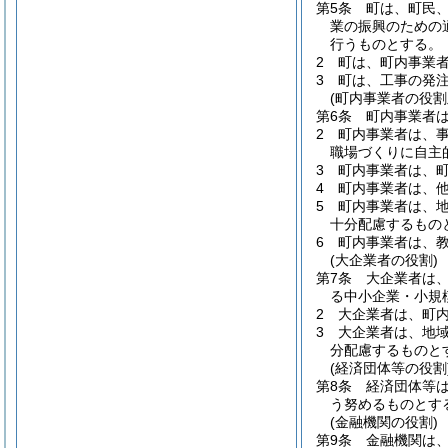
第5条
町は、町民
業の振興のための
行うものとする。
2
町は、町内事業
3
町は、工事の発
(町内事業者の役割
第6条
町内事業者
2
町内事業者は、
職場づくりに自主
3
町内事業者は、
4
町内事業者は、
5
町内事業者は、
十分配慮するもの
6
町内事業者は、
(大企業者の役割)
第7条
大企業者は
る中小企業・小規
2
大企業者は、町
3
大企業者は、地
分配慮するものと
(経済団体等の役割
第8条
経済団体等
う努めるものとす
(金融機関の役割)
第9条
金融機関は