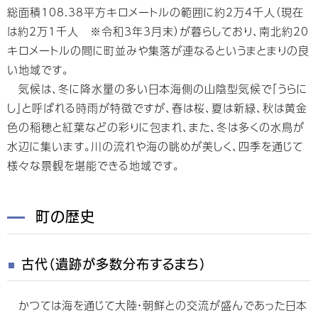
総面積108.38平方キロメートルの範囲に約2万4千人（現在
は約2万1千人 ※令和3年3月末）が暮らしており、南北約20
キロメートルの間に町並みや集落が連なるというまとまりの良
い地域です。
気候は、冬に降水量の多い日本海側の山陰型気候で「うらに
し」と呼ばれる時雨が特徴ですが、春は桜、夏は新緑、秋は黄金
色の稲穂と紅葉などの彩りに包まれ、また、冬は多くの水鳥が
水辺に集います。川の流れや海の眺めが美しく、四季を通じて
様々な景観を堪能できる地域です。
町の歴史
古代（遺跡が多数分布するまち）
かつては海を通じて大陸・朝鮮との交流が盛んであった日本