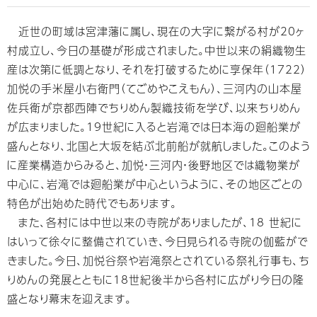
近世の町域は宮津藩に属し、現在の大字に繋がる村が20ヶ
村成立し、今日の基礎が形成されました。中世以来の絹織物生
産は次第に低調となり、それを打破するために享保年（1722）
加悦の手米屋小右衛門（てごめやこえもん）、三河内の山本屋
佐兵衛が京都西陣でちりめん製織技術を学び、以来ちりめん
が広まりました。19世紀に入ると岩滝では日本海の廻船業が
盛んとなり、北国と大坂を結ぶ北前船が就航しました。このよう
に産業構造からみると、加悦・三河内・後野地区では織物業が
中心に、岩滝では廻船業が中心というように、その地区ごとの
特色が出始めた時代でもあります。
また、各村には中世以来の寺院がありましたが、18 世紀に
はいって徐々に整備されていき、今日見られる寺院の伽藍がで
きました。今日、加悦谷祭や岩滝祭とされている祭礼行事も、ち
りめんの発展とともに18世紀後半から各村に広がり今日の隆
盛となり幕末を迎えます。