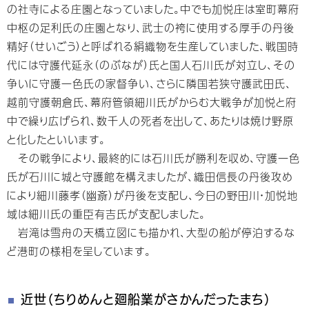
の社寺による庄園となっていました。中でも加悦庄は室町幕府
中枢の足利氏の庄園となり、武士の袴に使用する厚手の丹後
精好（せいごう）と呼ばれる絹織物を生産していました、戦国時
代には守護代延永（のぶなが）氏と国人石川氏が対立し、その
争いに守護一色氏の家督争い、さらに隣国若狭守護武田氏、
越前守護朝倉氏、幕府管領細川氏がからむ大戦争が加悦と府
中で繰り広げられ、数千人の死者を出して、あたりは焼け野原
と化したといいます。
その戦争により、最終的には石川氏が勝利を収め、守護一色
氏が石川に城と守護館を構えましたが、織田信長の丹後攻め
により細川藤孝（幽斎）が丹後を支配し、今日の野田川・加悦地
域は細川氏の重臣有吉氏が支配しました。
岩滝は雪舟の天橋立図にも描かれ、大型の船が停泊するな
ど港町の様相を呈しています。
近世（ちりめんと廻船業がさかんだったまち）