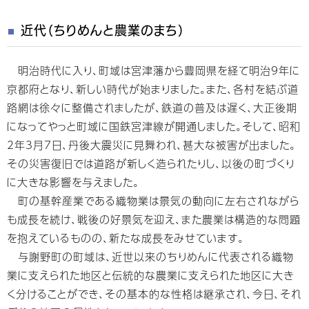
近代（ちりめんと農業のまち）
明治時代に入り、町域は宮津藩から豊岡県を経て明治9年に
京都府となり、新しい時代が始まりました。また、各村を結ぶ道
路網は徐々に整備されましたが、鉄道の普及は遅く、大正後期
になってやっと町域に国鉄宮津線が開通しました。そして、昭和
2年3月7日、丹後大震災に見舞われ、甚大な被害が出ました。
その災害復旧では道路が新しく造られたりし、以後の町づくり
に大きな影響を与えました。
町の基幹産業である織物業は景気の動向に左右されながら
も成長を続け、戦後の好景気を迎え、また農業は構造的な問題
を抱えているものの、新たな成長をみせています。
与謝野町の町域は、近世以来のちりめんに代表される織物
業に支えられた地区と伝統的な農業に支えられた地区に大き
く分けることができ、その基本的な性格は継承され、今日、それ