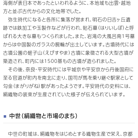
海側が表日本であったといわれるように、本地域も出雲・越地
方と並ぶ古代からの文化地帯でした。
弥生時代になると各所に集落が営まれ、明石の日吉ヶ丘遺
跡では鉄加工や玉製作などが行われ、貼石墓（はりいしぼ）と呼
ばれる大きな墓もつくられました。また、岩滝の大風呂南1号墓
からは中国製のガラスの腕輪が出土しています。古墳時代には
古墳公園の蛭子山（えびすやま）古墳に象徴される大型古墳が
築造され、町内には1500基もの古墳が造られました。
その後、奈良・平安時代には平城京や平安京から丹後国府に
至る官道が町内を南北に走り、国司が馬を乗り継ぐ駅家として
勾金（まがりがね）駅があったようです。平安時代の史料には、
絹織物の装束が生産されていた様子が伝えられています。
中世（絹織物と市場のまち）
中世の町域は、絹織物をはじめとする織物生産で栄え、京都