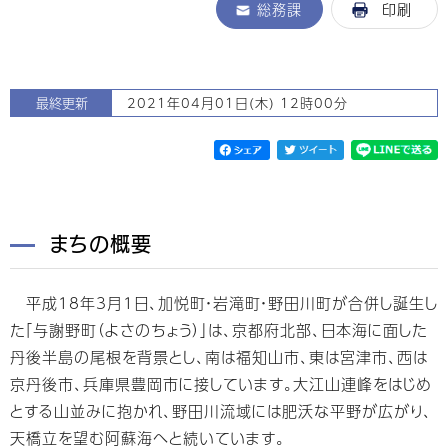
総務課
印刷
最終更新
2021年04月01日(木) 12時00分
まちの概要
平成18年3月1日、加悦町・岩滝町・野田川町が合併し誕生し
た「与謝野町（よさのちょう）」は、京都府北部、日本海に面した
丹後半島の尾根を背景とし、南は福知山市、東は宮津市、西は
京丹後市、兵庫県豊岡市に接しています。大江山連峰をはじめ
とする山並みに抱かれ、野田川流域には肥沃な平野が広がり、
天橋立を望む阿蘇海へと続いています。